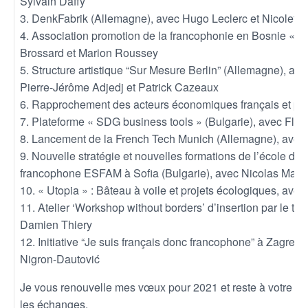
Sylvain Daffy
3. DenkFabrik (Allemagne), avec Hugo Leclerc et Nicoletta
4. Association promotion de la francophonie en Bosnie « T
Brossard et Marion Roussey
5. Structure artistique “Sur Mesure Berlin” (Allemagne), av
Pierre-Jérôme Adjedj et Patrick Cazeaux
6. Rapprochement des acteurs économiques français et pol
7. Plateforme « SDG business tools » (Bulgarie), avec Flo
8. Lancement de la French Tech Munich (Allemagne), avec
9. Nouvelle stratégie et nouvelles formations de l’école 
francophone ESFAM à Sofia (Bulgarie), avec Nicolas Maïne
10. « Utopia » : Bâteau à voile et projets écologiques, ave
11. Atelier ‘Workshop without borders’ d’insertion par le tr
Damien Thiery
12. Initiative “Je suis français donc francophone” à Zagreb 
Nigron-Dautović
Je vous renouvelle mes vœux pour 2021 et reste à votre dis
les échanges.