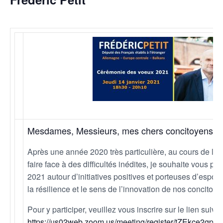
Mesdames, Messieurs, mes chers concitoyens,
Après une année 2020 très particulière, au cours de laq
faire face à des difficultés inédites, je souhaite vous
pré
2021 autour d’initiatives positives et porteuses d’espoir
la résilience et le sens de l’innovation de nos concitoy
Pour y participer, veuillez vous inscrire sur le lien suivan
https://us02web.zoom.us/meeting/register/tZEkce2gp