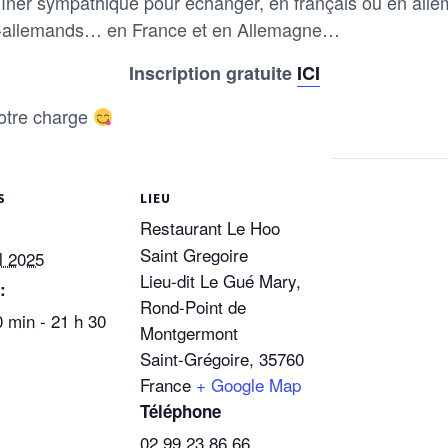
îner sympathique pour échanger, en français ou en allem
o-allemands… en France et en Allemagne…
Inscription gratuite
ICI
votre charge
S
LIEU
Restaurant Le Hoo
Saint Gregoire
l 2025
Lieu-dit Le Gué Mary,
:
Rond-Point de
0 min - 21 h 30
Montgermont
Saint-Grégoire
,
35760
France
+ Google Map
Téléphone
02 99 23 86 66