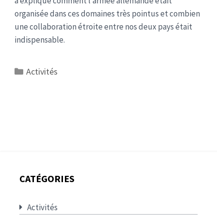
a expliqué comment l’armée allemande était
organisée dans ces domaines très pointus et combien
une collaboration étroite entre nos deux pays était
indispensable.
Catégories
Activités
CATÉGORIES
Activités