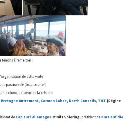
s tenons à remercier :
l’organisation de cette visite
ique passionnée (trop courte !)
our le choix judicieux de la crêperie
,
Bretagne Autrement
,
Carmen Lohse
,
Norzh Conseils
,
TILT
(Régine
résident de
Cap sur l’Allemagne
et
Nils Spiering
, président de
Kurs auf die