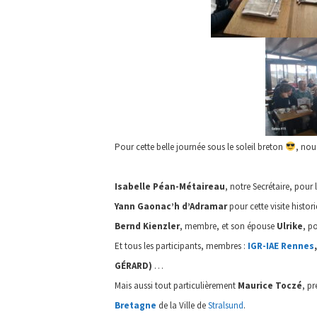
Pour cette belle journée sous le soleil breton
, nou
Isabelle Péan-Métaireau
, notre Secrétaire, pour 
Yann Gaonac’h d’Adramar
pour cette visite histor
Bernd Kienzler
, membre, et son épouse
Ulrike
, p
Et tous les participants, membres :
IGR-IAE Rennes
GÉRARD)
…
Mais aussi tout particulièrement
Maurice Toczé
, p
Bretagne
de la Ville de
Stralsund
.