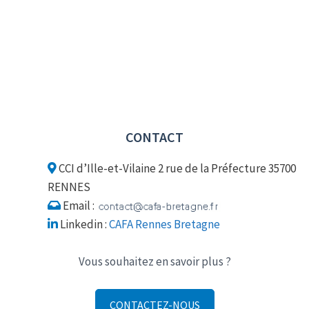
E
e
V
.
U
E
S
É
V
È
CONTACT
N
E
CCI d’Ille-et-Vilaine 2 rue de la Préfecture 35700
M
RENNES
E
Email :
N
T
Linkedin :
CAFA Rennes Bretagne
S
Vous souhaitez en savoir plus ?
CONTACTEZ-NOUS