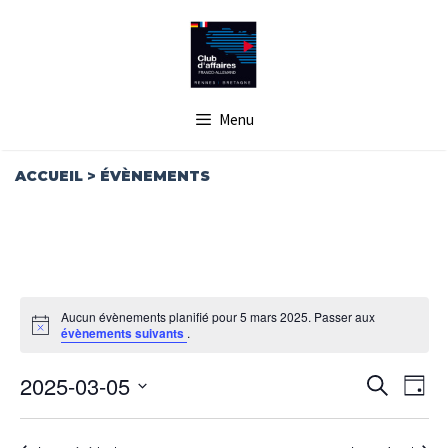
Aller
au
contenu
Menu
ACCUEIL
>
ÉVÈNEMENTS
Aucun évènements planifié pour 5 mars 2025. Passer aux
N
évènements suivants
.
o
t
R
N
2025-03-05
i
R
J
c
A
E
e
e
S
o
V
c
C
u
é
I
h