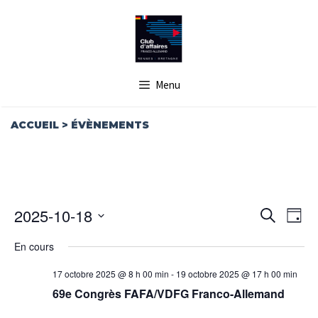
Aller
au
contenu
Menu
ACCUEIL
>
ÉVÈNEMENTS
R
N
2025-10-18
R
J
A
E
e
S
o
V
c
C
En cours
u
é
I
h
H
r
G
e
l
17 octobre 2025 @ 8 h 00 min
-
19 octobre 2025 @ 17 h 00 min
E
r
A
69e Congrès FAFA/VDFG Franco-Allemand
e
R
c
T
C
h
c
I