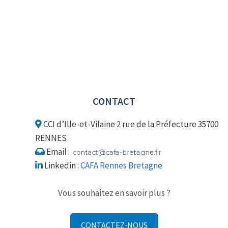
E
S
É
V
È
N
E
M
E
CONTACT
N
T
CCI d’Ille-et-Vilaine 2 rue de la Préfecture 35700
S
RENNES
Email :
Linkedin :
CAFA Rennes Bretagne
Vous souhaitez en savoir plus ?
CONTACTEZ-NOUS