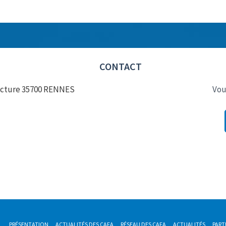
CONTACT
éfecture 35700 RENNES
Vou
L
PRÉSENTATION
ACTUALITÉS DES CAFA
RÉSEAU DES CAFA
ACTUALITÉS
PART