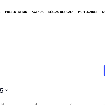
L
PRÉSENTATION
AGENDA
RÉSEAU DES CAFA
PARTENAIRES
N
25
M
MERCREDI
J
JEUDI
V
VENDREDI